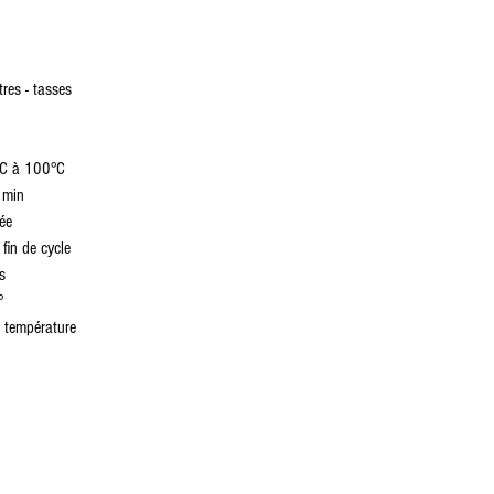
tres - tasses
0°C à 100°C
 min
ée
fin de cycle
s
°
a température