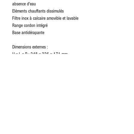
absence d'eau
Eléments chauffants dissimulés
Filtre inox à calcaire amovible et lavable
Range cordon intégré
Base antidérapante
Dimensions externes :
H x L x P : 248 x 226 x 171 mm
Poids net : 1,6 Kg
Puissance : 2400 W
Longueur du câble : 1 m
Mise en expédition sous 48H
Paris :
01 42 78 67 25