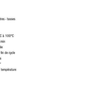
tres - tasses
0°C à 100°C
 min
ée
fin de cycle
s
°
a température