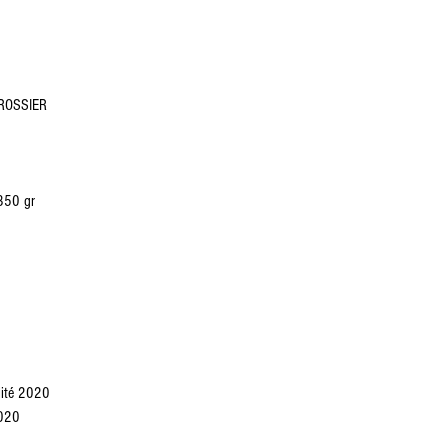
 GROSSIER
 350 gr
lité 2020
2020