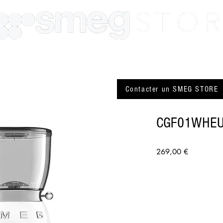
SMEG Paris
SMEG Lyon
Actualité
Plus
Contacter un SMEG STORE
CGF01WHE
Prix
269,00 €