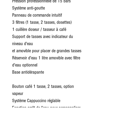
Pression professionnelle de 15 bars
Système anti-goutte
Panneau de commande intuitif
3 filtres (1 tasse, 2 tasses, dosettes)
1 cuillère doseur / tasseur à café
Support de tasses avec indicateur du
niveau d'eau
et amovible pour placer de grandes tasses
Réservoir d'eau 1 litre amovible avec filtre
d'eau optionnel
Base antidérapante
Bouton café 1 tasse, 2 tasses, option
vapeur
Système Cappuccino réglable
Fonction arrêt de l'eau pour personnaliser
la longueur du café
Témoin lumineux de détartrage
Bouton marche/arrêt avec stand-by