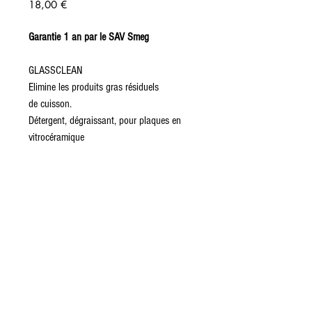
Prix
18,00 €
Garantie 1 an par le SAV Smeg
GLASSCLEAN
Elimine les produits gras résiduels
de cuisson.
Détergent, dégraissant, pour plaques en
vitrocéramique
Mise en expédition sous 48H
Paris :
01 42 78 67 25
Lyon :
04 72 41 34 34