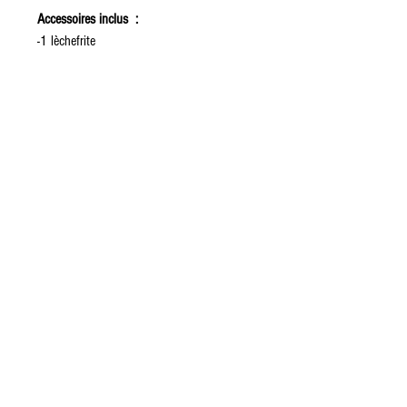
Accessoires inclus :
-1 lèchefrite
-1 grille
Mise en expédition sous 48H
Paris :
01 42 78 67 25