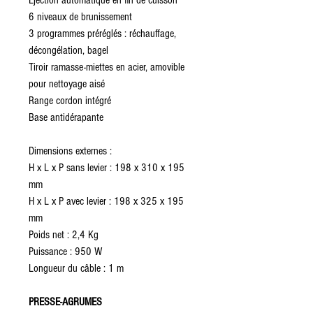
Ejection automatique en fin de cuisson
6 niveaux de brunissement
3 programmes préréglés : réchauffage,
décongélation, bagel
Tiroir ramasse-miettes en acier, amovible
pour nettoyage aisé
Range cordon intégré
Base antidérapante
Dimensions externes :
H x L x P sans levier : 198 x 310 x 195
mm
H x L x P avec levier : 198 x 325 x 195
mm
Poids net : 2,4 Kg
Puissance : 950 W
Longueur du câble : 1 m
PRESSE-AGRUMES