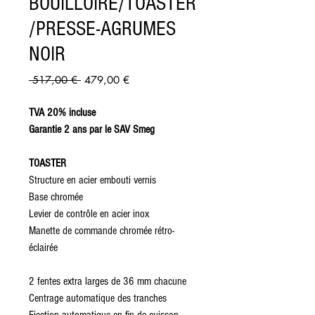
BOUILLOIRE/TOASTER
/PRESSE-AGRUMES
NOIR
Prix
Prix
 517,00 € 
479,00 €
original
promotionnel
TVA 20% incluse
Garantie 2 ans par le SAV Smeg
TOASTER
Structure en acier embouti vernis
Base chromée
Levier de contrôle en acier inox
Manette de commande chromée rétro-
éclairée
2 fentes extra larges de 36 mm chacune
Centrage automatique des tranches