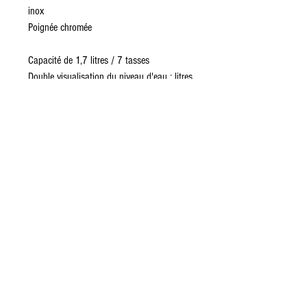
inox
Poignée chromée
Capacité de 1,7 litres / 7 tasses
Double visualisation du niveau d'eau : litres
- tasses
Couvercle à ouverture progressive
Indication du niveau de l'eau
Base détachable avec connexion à 360°
Arrêt automatique quand l’eau atteint
100°C ou en
absence d'eau
Eléments chauffants dissimulés
Filtre inox à calcaire amovible et lavable
Range cordon intégré
Base antidérapante
Dimensions externes :