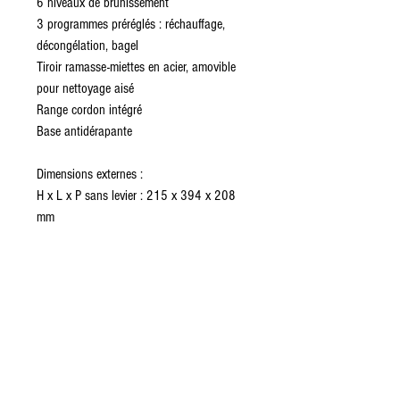
6 niveaux de brunissement
3 programmes préréglés : réchauffage,
décongélation, bagel
Tiroir ramasse-miettes en acier, amovible
pour nettoyage aisé
Range cordon intégré
Base antidérapante
Dimensions externes :
H x L x P sans levier : 215 x 394 x 208
mm
H x L x P avec levier : 215 x 410 x 208
mm
Poids net : 3,3 Kg
Puissance : 1500 W
Longueur du câble : 1 m