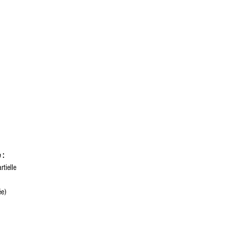
 :
rtielle
ée)