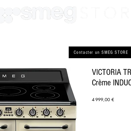
SMEG Paris
SMEG Lyon
Actualité
Plus
Contacter un SMEG STORE
VICTORIA T
Crème INDU
Prix
4 999,00 €