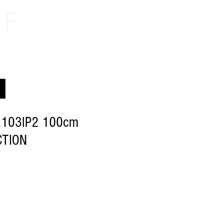
R103IP2 100cm
CTION